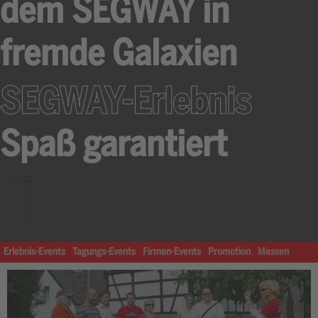
dem SEGWAY in
fremde Galaxien
SEGWAY-Erlebnis
Spaß garantiert
01
02
03
04
Erlebnis-Events
Tagungs-Events
Firmen-Events
Promotion
Messen