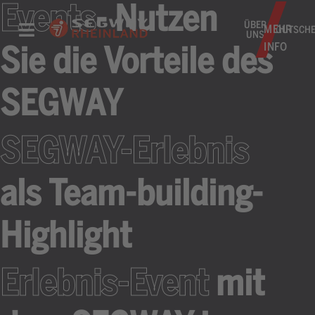
Events
- Nutzen
ÜBER
MEHR
GUTSCHE
UNS
INFO
Sie die Vorteile des
SEGWAY
SEGWAY-Erlebnis
als Team-building-
Highlight
Erlebnis-Event
mit