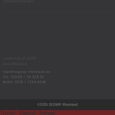
Cookie-Einstellungen
Landstrasse 47, 42781
Haan/Rheinland
team@segway-rheinland.de
Tel.: 02129 / 36 229-10
Mobil: 0176 / 7294 6598
©2026 SEGWAY Rheinland
Telefon - Rückruf - Anfrage