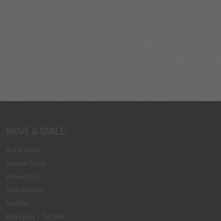
MOVE & SMILE
Gutscheine
Special Deals
DriverCard
Selbstfahrer
Modelle
Fahrspass / Technik