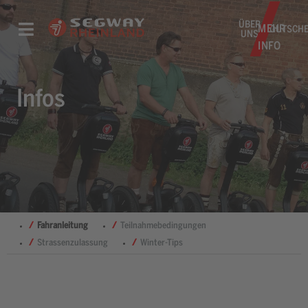
ÜBER
MEHR
GUTSCHE
UNS
INFO
Infos
/
Fahranleitung
/
Teilnahmebedingungen
/
Strassenzulassung
/
Winter-Tips