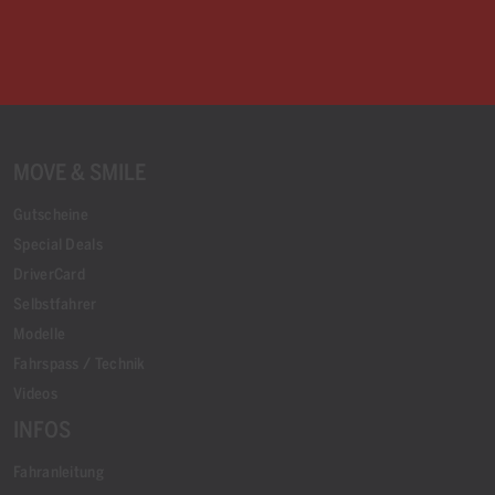
MOVE & SMILE
Gutscheine
Special Deals
DriverCard
Selbstfahrer
Modelle
Fahrspass / Technik
Videos
INFOS
Fahranleitung