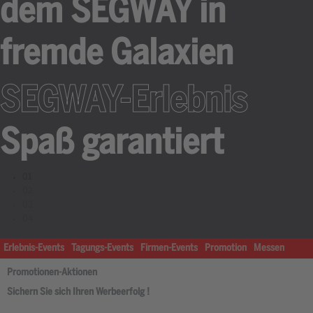
dem SEGWAY in
fremde Galaxien
SEGWAY-Erlebnis
Spaß garantiert
01
02
03
04
Erlebnis-Events
Tagungs-Events
Firmen-Events
Promotion
Messen
Promotionen-Aktionen
Sichern Sie sich Ihren Werbeerfolg !