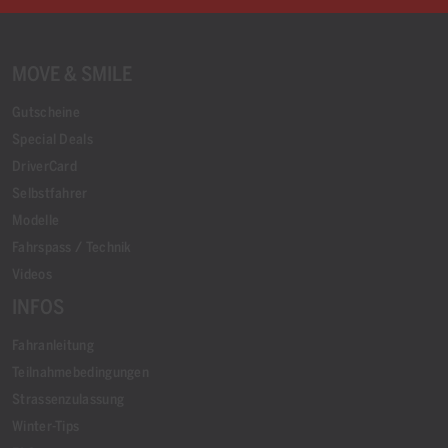
MOVE & SMILE
Gutscheine
Special Deals
DriverCard
Selbstfahrer
Modelle
Fahrspass / Technik
Videos
INFOS
Fahranleitung
Teilnahmebedingungen
Strassenzulassung
Winter-Tips