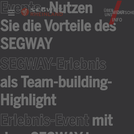
Events
- Nutzen
ÜBER
MEHR
GUTSCHE
UNS
INFO
Sie die Vorteile des
SEGWAY
SEGWAY-Erlebnis
als Team-building-
Highlight
Erlebnis-Event
mit